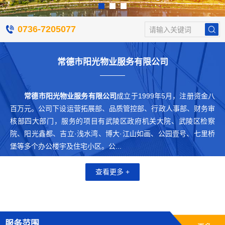
0736-7205077
请输入关键词
常德市阳光物业服务有限公司
常德市阳光物业服务有限公司
成立于1999年5月，注册资金八
百万元。公司下设运营拓展部、品质管控部、行政人事部、财务审
核部四大部门，服务的项目有武陵区政府机关大院、武陵区检察
院、阳光鑫都、吉立·浅水湾、博大·江山如画、公园壹号、七里桥
堡等多个办公楼宇及住宅小区。公...
查看更多 +
服务范围