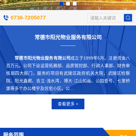
0736-7205077
请输入关键词
常德市阳光物业服务有限公司
常德市阳光物业服务有限公司
成立于1999年5月，注册资金八
百万元。公司下设运营拓展部、品质管控部、行政人事部、财务审
核部四大部门，服务的项目有武陵区政府机关大院、武陵区检察
院、阳光鑫都、吉立·浅水湾、博大·江山如画、公园壹号、七里桥
堡等多个办公楼宇及住宅小区。公...
查看更多 +
服务范围