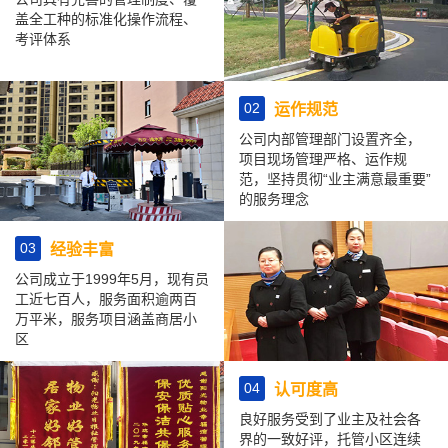
盖全工种的标准化操作流程、
考评体系
02
运作规范
公司内部管理部门设置齐全，
项目现场管理严格、运作规
范，坚持贯彻“业主满意最重要”
的服务理念
03
经验丰富
公司成立于1999年5月，现有员
工近七百人，服务面积逾两百
万平米，服务项目涵盖商居小
区
04
认可度高
良好服务受到了业主及社会各
界的一致好评，托管小区连续