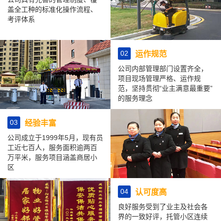
盖全工种的标准化操作流程、
考评体系
02
运作规范
公司内部管理部门设置齐全，
项目现场管理严格、运作规
范，坚持贯彻“业主满意最重要”
的服务理念
03
经验丰富
公司成立于1999年5月，现有员
工近七百人，服务面积逾两百
万平米，服务项目涵盖商居小
区
04
认可度高
良好服务受到了业主及社会各
界的一致好评，托管小区连续