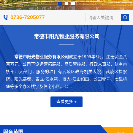
0736-7205077
请输入关键词
常德市阳光物业服务有限公司
常德市阳光物业服务有限公司
成立于1999年5月，注册资金八
百万元。公司下设运营拓展部、品质管控部、行政人事部、财务审
核部四大部门，服务的项目有武陵区政府机关大院、武陵区检察
院、阳光鑫都、吉立·浅水湾、博大·江山如画、公园壹号、七里桥
堡等多个办公楼宇及住宅小区。公...
查看更多 +
服务范围