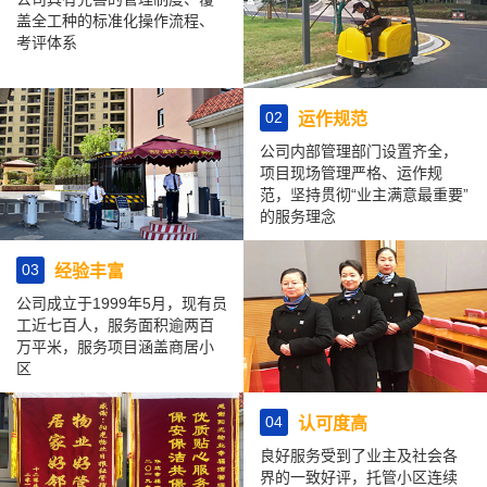
盖全工种的标准化操作流程、
考评体系
02
运作规范
公司内部管理部门设置齐全，
项目现场管理严格、运作规
范，坚持贯彻“业主满意最重要”
的服务理念
03
经验丰富
公司成立于1999年5月，现有员
工近七百人，服务面积逾两百
万平米，服务项目涵盖商居小
区
04
认可度高
良好服务受到了业主及社会各
界的一致好评，托管小区连续