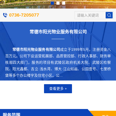
0736-7205077
请输入关键词
常德市阳光物业服务有限公司
常德市阳光物业服务有限公司
成立于1999年5月，注册资金八
百万元。公司下设运营拓展部、品质管控部、行政人事部、财务审
核部四大部门，服务的项目有武陵区政府机关大院、武陵区检察
院、阳光鑫都、吉立·浅水湾、博大·江山如画、公园壹号、七里桥
堡等多个办公楼宇及住宅小区。公...
查看更多 +
服务范围