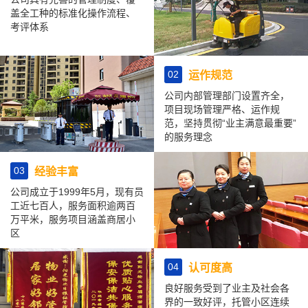
盖全工种的标准化操作流程、
考评体系
02
运作规范
公司内部管理部门设置齐全，
项目现场管理严格、运作规
范，坚持贯彻“业主满意最重要”
的服务理念
03
经验丰富
公司成立于1999年5月，现有员
工近七百人，服务面积逾两百
万平米，服务项目涵盖商居小
区
04
认可度高
良好服务受到了业主及社会各
界的一致好评，托管小区连续